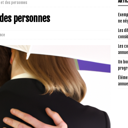
ARTI
 et des personnes
Exemp
 des personnes
ne nég
Les di
nce
consi
Les c
annuel
Un bon
progr
Éléme
annue