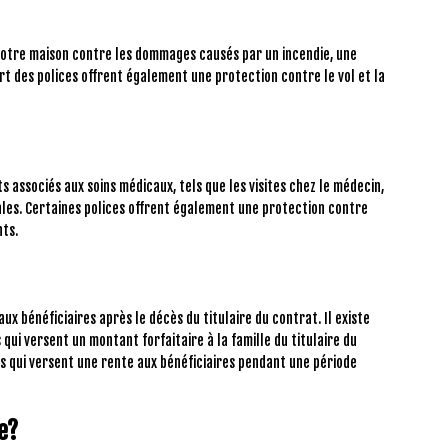
votre maison contre les dommages causés par un incendie, une
art des polices offrent également une protection contre le vol et la
s associés aux soins médicaux, tels que les visites chez le médecin,
cales. Certaines polices offrent également une protection contre
nts.
ux bénéficiaires après le décès du titulaire du contrat. Il existe
 qui versent un montant forfaitaire à la famille du titulaire du
s qui versent une rente aux bénéficiaires pendant une période
e?