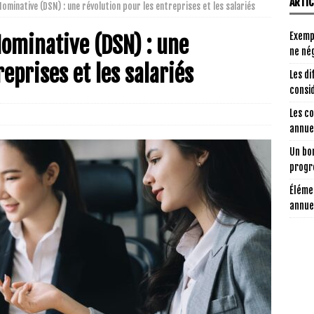
ARTI
Nominative (DSN) : une révolution pour les entreprises et les salariés
Exemp
Nominative (DSN) : une
ne nég
eprises et les salariés
Les di
consi
Les c
annuel
Un bon
progr
Éléme
annue