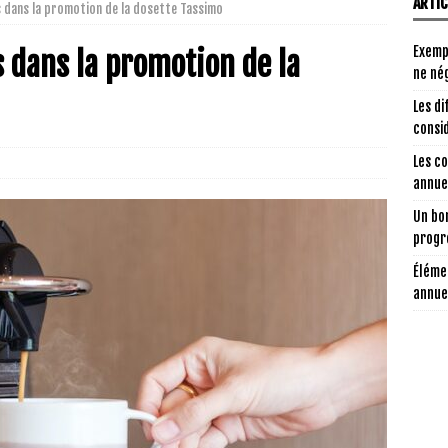
ARTI
rs dans la promotion de la dosette Tassimo
Exemp
s dans la promotion de la
ne nég
Les di
consi
Les c
annuel
Un bon
progr
Éléme
annue