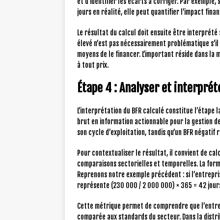
et d’identifier les écarts à corriger. Par exemple,
jours en réalité, elle peut quantifier l’impact fina
Le résultat du calcul doit ensuite être interprété s
élevé n’est pas nécessairement problématique s’il
moyens de le financer. L’important réside dans la 
à tout prix.
Étape 4 : Analyser et interprét
L’interprétation du BFR calculé constitue l’étape 
brut en information actionnable pour la gestion de 
son cycle d’exploitation, tandis qu’un BFR négatif r
Pour contextualiser le résultat, il convient de calc
comparaisons sectorielles et temporelles. La formul
Reprenons notre exemple précédent : si l’entrepris
représente (230 000 / 2 000 000) × 365 = 42 jours 
Cette métrique permet de comprendre que l’entrepr
comparée aux standards du secteur. Dans la distri