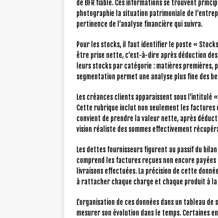
de BFR fiable. Ces informations se trouvent princ
photographie la situation patrimoniale de l’entrep
pertinence de l’analyse financière qui suivra.
Pour les stocks, il faut identifier le poste « Stock
être prise nette, c’est-à-dire après déduction des
leurs stocks par catégorie : matières premières, p
segmentation permet une analyse plus fine des bes
Les créances clients apparaissent sous l’intitulé 
Cette rubrique inclut non seulement les factures é
convient de prendre la valeur nette, après déduct
vision réaliste des sommes effectivement récupér
Les dettes fournisseurs figurent au passif du bila
comprend les factures reçues non encore payées a
livraisons effectuées. La précision de cette donné
à rattacher chaque charge et chaque produit à la
L’organisation de ces données dans un tableau de 
mesurer son évolution dans le temps. Certaines e