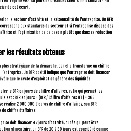
 si l’entreprise vise 45 jours de créances clients mais constate 60
ncier de cet écart.
elon le secteur d’activité et la saisonnalité de l’entreprise. Un BFR
 correspond aux standards du secteur et si l’entreprise dispose des
maîtrise et l’optimisation de ce besoin plutôt que dans sa réduction
er les résultats obtenus
la plus stratégique de la démarche, car elle transforme un chiffre
l’entreprise. Un BFR positif indique que l’entreprise doit financer
évèle que le cycle d’exploitation génère des liquidités.
uler le BFR en jours de chiffre d’affaires, ratio qui permet les
e est : BFR en jours = (BFR / Chiffre d’affaires HT) × 365.
e réalise 2 000 000 d’euros de chiffre d’affaires, son BFR
de chiffre d’affaires.
ise doit financer 42 jours d’activité, durée qui peut être
bution alimentaire, un BFR de 20 à 30 jours est considéré comme