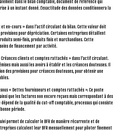
ipalement dans le bilan comptable, document de référence qui
rise à un instant donné. L’exactitude des données conditionnera la
s et en-cours » dans l’actif circulant du bilan. Cette valeur doit
 provisions pour dépréciation. Certaines entreprises détaillent
roduits semi-finis, produits finis et marchandises. Cette
oins de financement par activité.
« Créances clients et comptes rattachés » dans l’actif circulant.
mises mais aussi les avoirs à établir et les créances douteuses. Il
ion des provisions pour créances douteuses, pour obtenir une
ables.
n sous « Dettes fournisseurs et comptes rattachés ». Ce poste
insi que les factures non encore reçues mais correspondant à des
e dépend de la qualité du cut-off comptable, processus qui consiste
 bonne période.
suivi permet de calculer le BFR de manière récurrente et de
ntreprises calculent leur BFR mensuellement pour piloter finement