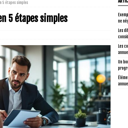
ARTI
en 5 étapes simples
Exemp
 en 5 étapes simples
ne nég
Les di
consi
Les c
annuel
Un bon
progr
Éléme
annue