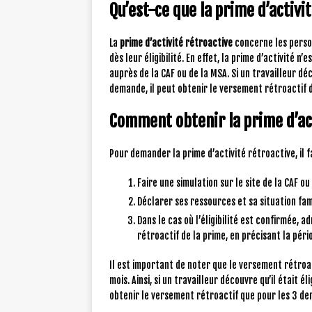
Qu’est-ce que la prime d’activi
La
prime d’activité rétroactive
concerne les person
dès leur éligibilité. En effet, la prime d’activité 
auprès de la CAF ou de la MSA. Si un travailleur déco
demande, il peut obtenir le versement rétroactif d
Comment obtenir la prime d’act
Pour demander la prime d’activité rétroactive, il f
Faire une simulation sur le site de la CAF ou 
Déclarer ses ressources et sa situation fam
Dans le cas où l’éligibilité est confirmée,
rétroactif de la prime, en précisant la pér
Il est important de noter que le versement rétroac
mois. Ainsi, si un travailleur découvre qu’il était é
obtenir le versement rétroactif que pour les 3 d