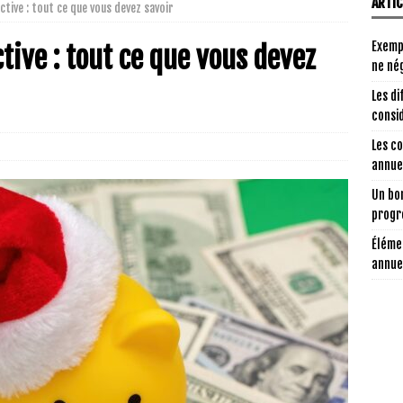
ARTI
ctive : tout ce que vous devez savoir
Exemp
tive : tout ce que vous devez
ne nég
Les di
consi
Les c
annuel
Un bon
progr
Éléme
annue