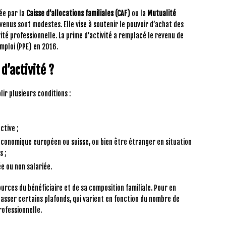
ée par la
Caisse d’allocations familiales (CAF)
ou la
Mutualité
venus sont modestes. Elle vise à soutenir le pouvoir d’achat des
ité professionnelle. La prime d’activité a remplacé le revenu de
emploi (PPE) en 2016.
d’activité ?
lir plusieurs conditions :
ctive ;
 économique européen ou suisse, ou bien être étranger en situation
s ;
ée ou non salariée.
urces du bénéficiaire et de sa composition familiale. Pour en
passer certains plafonds, qui varient en fonction du nombre de
rofessionnelle.