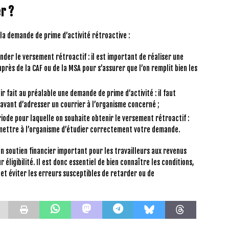
r ?
 la demande de prime d’activité rétroactive :
ander le versement rétroactif : il est important de réaliser une
près de la CAF ou de la MSA pour s’assurer que l’on remplit bien les
 fait au préalable une demande de prime d’activité : il faut
vant d’adresser un courrier à l’organisme concerné ;
riode pour laquelle on souhaite obtenir le versement rétroactif :
rmettre à l’organisme d’étudier correctement votre demande.
n soutien financier important pour les travailleurs aux revenus
éligibilité. Il est donc essentiel de bien connaître les conditions,
et éviter les erreurs susceptibles de retarder ou de