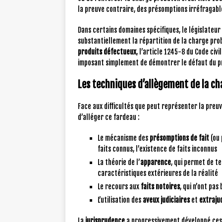
la preuve contraire, des présomptions irréfragabl
Dans certains domaines spécifiques, le législateur
substantiellement la répartition de la charge pro
produits défectueux
, l’article 1245-8 du Code civi
imposant simplement de démontrer le défaut du pro
Les techniques d’allègement de la ch
Face aux difficultés que peut représenter la preu
d’alléger ce fardeau :
Le mécanisme des
présomptions de fait
(ou 
faits connus, l’existence de faits inconnus
La théorie de l’
apparence
, qui permet de te
caractéristiques extérieures de la réalité
Le recours aux
faits notoires
, qui n’ont pa
L’utilisation des
aveux judiciaires
et
extrajud
La
jurisprudence
a progressivement développé ces 