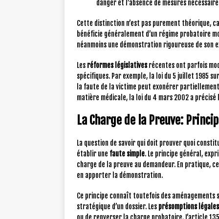
danger et l’absence de mesures nécessaire
Cette distinction n’est pas purement théorique, ca
bénéficie généralement d’un régime probatoire moi
néanmoins une démonstration rigoureuse de son e
Les
réformes législatives
récentes ont parfois mod
spécifiques. Par exemple, la loi du 5 juillet 1985 s
la faute de la victime peut exonérer partiellemen
matière médicale, la loi du 4 mars 2002 a précisé 
La Charge de la Preuve: Princip
La question de savoir qui doit prouver quoi consti
établir une
faute simple
. Le principe général, expr
charge de la preuve au demandeur. En pratique, cela
en apporter la démonstration.
Ce principe connaît toutefois des aménagements s
stratégique d’un dossier. Les
présomptions légales
ou de renverser la charge probatoire. L’article 1