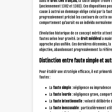
Dans le
droit civil français
, la faute simple trouve
(anciennement 1382 et 1383). Ces dispositions pos
cause à autrui un dommage oblige celui par la faute
progressivement précisé les contours de cette not
comportement qu’aurait eu un individu normalemen
L’évolution historique de ce concept mérite attentio
fautes selon leur gravité. Le
droit médiéval
a maint
approche plus unifiée. Ces dernières décennies, la 
objective, abandonnant progressivement la référ
Distinction entre faute simple et aut
Pour établir une stratégie efficace, il est primord
fautes :
La
faute simple
: négligence ou imprudence
La
faute lourde
: négligence grave, compor
La
faute intentionnelle
: volonté délibérée
La
faute inexcusable
: particulièrement util