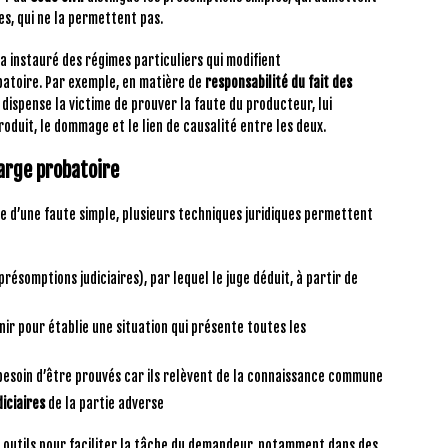
es, qui ne la permettent pas.
 a instauré des régimes particuliers qui modifient
batoire. Par exemple, en matière de
responsabilité du fait des
l dispense la victime de prouver la faute du producteur, lui
duit, le dommage et le lien de causalité entre les deux.
arge probatoire
ve d’une faute simple, plusieurs techniques juridiques permettent
présomptions judiciaires), par lequel le juge déduit, à partir de
nir pour établie une situation qui présente toutes les
s besoin d’être prouvés car ils relèvent de la connaissance commune
iciaires
de la partie adverse
outils pour faciliter la tâche du demandeur, notamment dans des