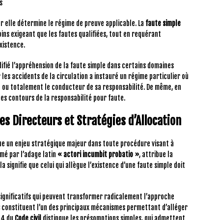
s
r elle détermine le régime de preuve applicable. La
faute simple
ns exigeant que les fautes qualifiées, tout en requérant
xistence.
ifié l’appréhension de la faute simple dans certains domaines
ur les accidents de la circulation a instauré un régime particulier où
t ou totalement le conducteur de sa responsabilité. De même, en
les contours de la responsabilité pour faute.
es Directeurs et Stratégies d’Allocation
tue un enjeu stratégique majeur dans toute procédure visant à
imé par l’adage latin
« actori incumbit probatio »
, attribue la
 signifie que celui qui allègue l’existence d’une faute simple doit
ignificatifs qui peuvent transformer radicalement l’approche
constituent l’un des principaux mécanismes permettant d’alléger
354 du
Code civil
distingue les présomptions simples, qui admettent