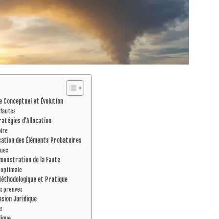
e Conceptuel et Évolution
 fautes
atégies d’Allocation
oire
isation des Éléments Probatoires
ques
émonstration de la Faute
n optimale
Méthodologique et Pratique
s preuves
asion Juridique
es
dique