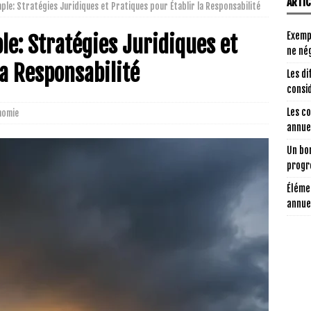
ARTI
ple: Stratégies Juridiques et Pratiques pour Établir la Responsabilité
Exemp
le: Stratégies Juridiques et
ne nég
la Responsabilité
Les di
consi
Les c
nomie
annuel
Un bon
progr
Éléme
annue