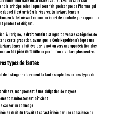
 son fondement dans les articles 1240 et 1241 du Code civil
ent le principe selon lequel tout fait quelconque de l’homme qui
 duquel il est arrivé à le réparer. La jurisprudence a
ion, en la définissant comme un écart de conduite par rapport au
t prudent et diligent.
n. À l’origine, le
droit romain
distinguait diverses catégories de
enu cette gradation, avant que le
Code Napoléon
n’adopte une
jurisprudence a fait évoluer la notion vers une appréciation plus
ence au
bon père de famille
au profit d’un standard plus neutre.
res types de fautes
ial de distinguer clairement la faute simple des autres types de
 ordinaire, manquement à une obligation de moyens
tement manifestement déficient
 de causer un dommage
isée en droit du travail et caractérisée par une conscience du