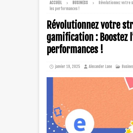
ACCUEIL
BUSINESS
Révolutionnez votre s
les performances !
Révolutionnez votre str
gamification : Boostez 
performances !
janvier 19, 2025
Alexander Lane
Busine