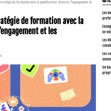
ARTI
tratégie de formation avec la gamification : Boostez l’engagement et
Les me
atégie de formation avec la
profe
Exemp
l’engagement et les
ne nég
Les di
consi
Les c
ss
annuel
Un bon
progr