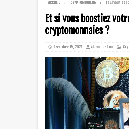
ACCUEIL
CRYPTOMONNAIE
Et si vous boo
Et si vous boostiez vot
cryptomonnaies ?
décembre 15, 2021
Alexander Lane
Cry