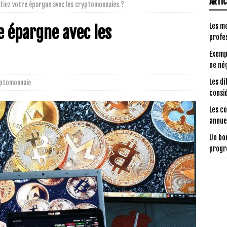
ARTI
stiez votre épargne avec les cryptomonnaies ?
Les me
re épargne avec les
profe
Exemp
ne nég
Les di
ptomonnaie
consi
Les c
annuel
Un bon
progr