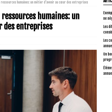
ARTI
n ressources humaines: un métier d’avenir au cœur des entreprises
Exemp
en ressources humaines: un
ne nég
r des entreprises
Les di
consi
Les c
annuel
Un bon
progr
Éléme
annue